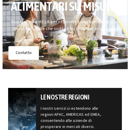
ALIMENTARI SU MISURA
Rivolgetevi a HELA per ottenere soluzioni alimentari
personalizzate che soddisfino le vostre esigenze e
preferenze.
Contatto
LE NOSTRE REGIONI
I nostri servizi si estendono alle
regioni APAC, AMERICAS ed EMEA,
consentendo alle aziende di
prosperare in mercati diversi.