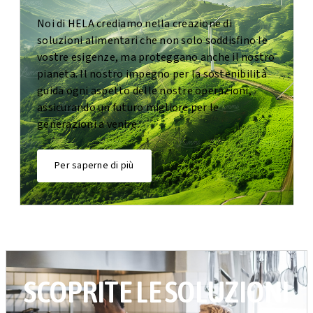
Noi di HELA crediamo nella creazione di
soluzioni alimentari che non solo soddisfino le
vostre esigenze, ma proteggano anche il nostro
pianeta. Il nostro impegno per la sostenibilità
guida ogni aspetto delle nostre operazioni,
assicurando un futuro migliore per le
generazioni a venire.
Per saperne di più
SCOPRITE LE SOLUZIONI