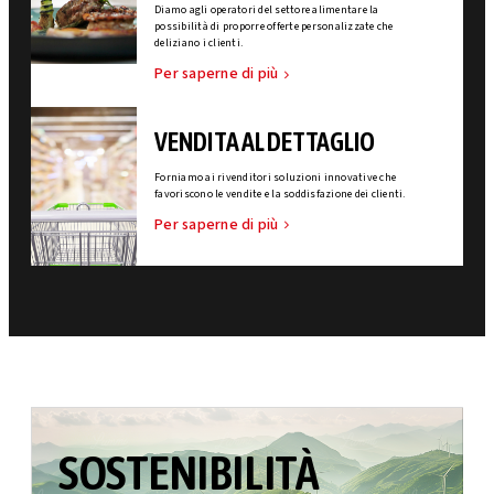
Diamo agli operatori del settore alimentare la
possibilità di proporre offerte personalizzate che
deliziano i clienti.
Per saperne di più
VENDITA AL DETTAGLIO
Forniamo ai rivenditori soluzioni innovative che
favoriscono le vendite e la soddisfazione dei clienti.
Per saperne di più
SOSTENIBILITÀ